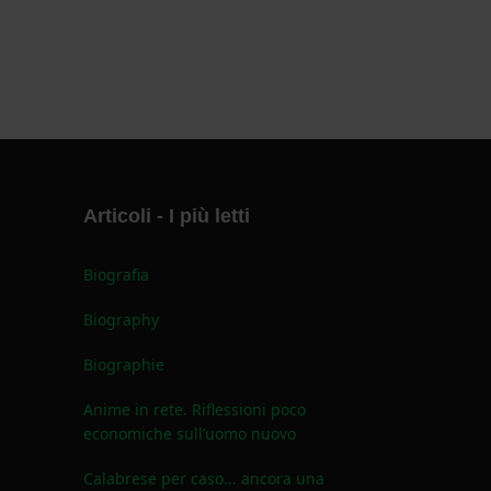
Articoli - I più letti
Biografia
Biography
Biographie
Anime in rete. Riflessioni poco
economiche sull’uomo nuovo
Calabrese per caso... ancora una