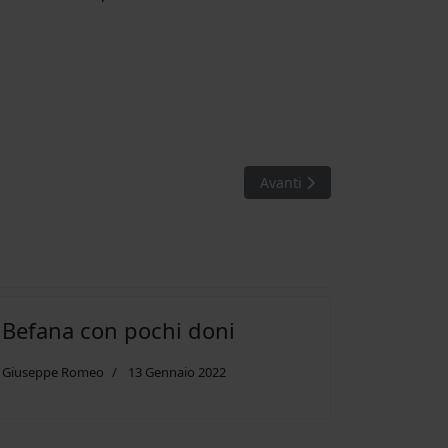
Articolo successivo: Infinit
Avanti
Befana con pochi doni
Giuseppe Romeo
13 Gennaio 2022