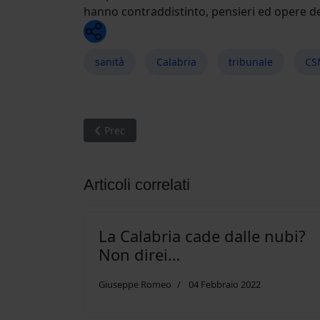
hanno contraddistinto, pensieri ed opere de
Whatsapp
sanità
Calabria
tribunale
CS
Articolo precedente: Non ci facciamo mancare 
Prec
Articoli correlati
La Calabria cade dalle nubi?
Non direi…
Giuseppe Romeo
04 Febbraio 2022