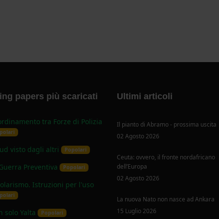
ng papers più scaricati
Ultimi articoli
rdinamento tra Forze di Polizia
Il pianto di Abramo - prossima uscita
polari
02 Agosto 2026
Sud visto dagli altri
Popolari
Ceuta: ovvero, il fronte nordafricano
Guerra Preventiva
dell’Europa
Popolari
02 Agosto 2026
olarismo. Istruzioni per l'uso
polari
La nuova Nato non nasce ad Ankara
15 Luglio 2026
 solo Yalta
Popolari