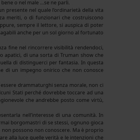
l bene o nel male …se ne parli.
n presente nel quale l’ordinarietà della vita
za meriti, o di funzionari che costruiscono
pure, sempre il lettore, si auspica di poter
 pagabili anche per un sol giorno al fortunato
za fine nel rincorrere visibilità rendendoci,
oppo apatici, di una sorta di Truman show che
lla di distinguerci per fantasia. In questa
ione di un impegno onirico che non conosce
ro essere drammaturghi senza morale, non ci
 alcuni Stati perché dovrebbe toccare ad una
 ragionevole che andrebbe posto come virtù,
sentarla nell’interesse di una comunità. In
ormai borgomastri di se stessi, ognuno gioca
che non possono non conoscere. Ma è proprio
are alla luce quelle verità e le intenzioni che