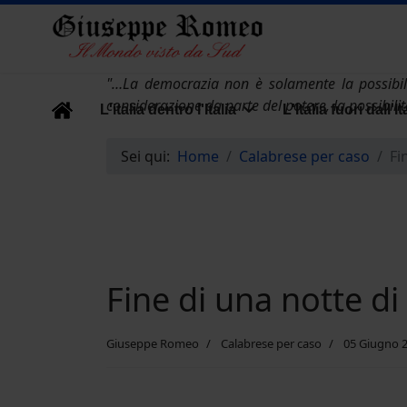
"…La democrazia non è solamente la possibili
considerazione da parte del potere, la possibili
L'italia dentro l'Italia
L'Italia fuori dall'It
Sei qui:
Home
Calabrese per caso
Fi
Fine di una notte d
Giuseppe Romeo
Calabrese per caso
05 Giugno 