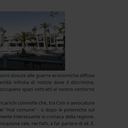
sioni dovute alle guerre economiche diffuse
tà infinita di notizie dove il discrimine,
no, occupano spazi sottratti al nostro contorno
incarichi coinvolte che, tra Csm e avvocature
 del “mal comune” - o dopo le polemiche sul
ramente interessante la cronaca della regione.
one tale, nei fatti, a far parlare di sé. E,