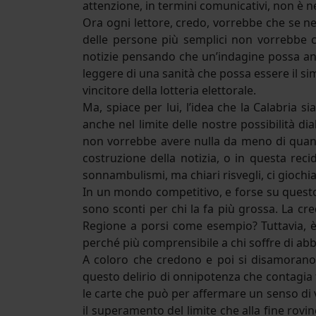
attenzione, in termini comunicativi, non è n
Ora ogni lettore, credo, vorrebbe che se ne 
delle persone più semplici non vorrebbe cu
notizie pensando che un’indagine possa anda
leggere di una sanità che possa essere il sim
vincitore della lotteria elettorale.
Ma, spiace per lui, l’idea che la Calabria s
anche nel limite delle nostre possibilità di
non vorrebbe avere nulla da meno di quanto
costruzione della notizia, o in questa re
sonnambulismi, ma chiari risvegli, ci giochi
In un mondo competitivo, e forse su questo
sono sconti per chi la fa più grossa. La cr
Regione a porsi come esempio? Tuttavia, è 
perché più comprensibile a chi soffre di a
A coloro che credono e poi si disamorano, 
questo delirio di onnipotenza che contagia 
le carte che può per affermare un senso di
il superamento del limite che alla fine rovine