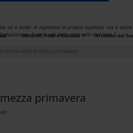
tà ed il diritto di esprimere la propria opinione, ma è anche
tà per ciascuno di avere una parte reale nelle decisioni…”
alia
Gioventù, Fede e Giustizia
Ai confini del Su
ne di una notte di mezza primavera
i mezza primavera
2020