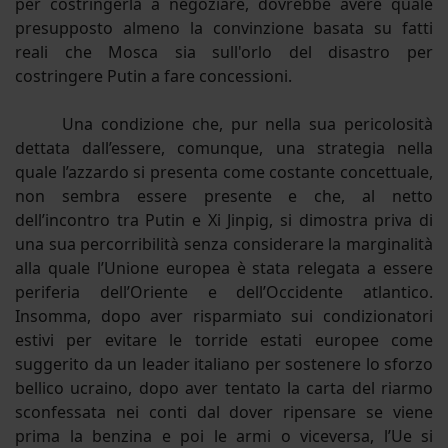
per costringerla a negoziare, dovrebbe avere quale
presupposto almeno la convinzione basata su fatti
reali che Mosca sia sull'orlo del disastro per
costringere Putin a fare concessioni.
Una condizione che, pur nella sua pericolosità
dettata dall’essere, comunque, una strategia nella
quale l’azzardo si presenta come costante concettuale,
non sembra essere presente e che, al netto
dell’incontro tra Putin e Xi Jinpig, si dimostra priva di
una sua percorribilità senza considerare la marginalità
alla quale l’Unione europea è stata relegata a essere
periferia dell’Oriente e dell’Occidente atlantico.
Insomma, dopo aver risparmiato sui condizionatori
estivi per evitare le torride estati europee come
suggerito da un leader italiano per sostenere lo sforzo
bellico ucraino, dopo aver tentato la carta del riarmo
sconfessata nei conti dal dover ripensare se viene
prima la benzina e poi le armi o viceversa, l’Ue si