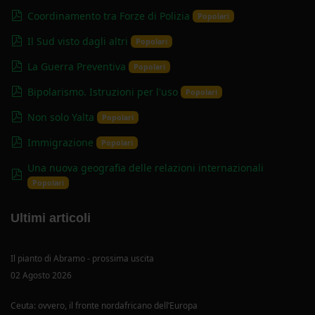
pdf
Coordinamento tra Forze di Polizia
Popolari
pdf
Il Sud visto dagli altri
Popolari
pdf
La Guerra Preventiva
Popolari
pdf
Bipolarismo. Istruzioni per l'uso
Popolari
pdf
Non solo Yalta
Popolari
pdf
Immigrazione
Popolari
Una nuova geografia delle relazioni internazionali
pdf
Popolari
Ultimi articoli
Il pianto di Abramo - prossima uscita
02 Agosto 2026
Ceuta: ovvero, il fronte nordafricano dell’Europa