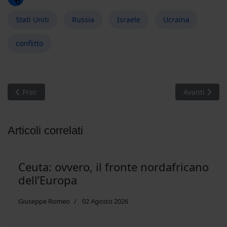
Stati Uniti
Russia
Israele
Ucraina
conflitto
Articolo precedente: Se (ri)negoziare tutto è necessario
Articolo succ
Prec
Avanti
Articoli correlati
Ceuta: ovvero, il fronte nordafricano
dell’Europa
Giuseppe Romeo
02 Agosto 2026