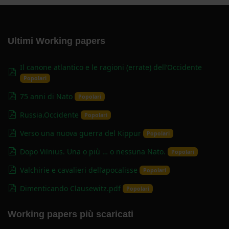
Ultimi Working papers
Il canone atlantico e le ragioni (errate) dell’Occidente
pdf
Popolari
pdf
75 anni di Nato
Popolari
pdf
Russia.Occidente
Popolari
pdf
Verso una nuova guerra del Kippur
Popolari
pdf
Dopo Vilnius. Una o più … o nessuna Nato.
Popolari
pdf
Valchirie e cavalieri dell’apocalisse
Popolari
pdf
Dimenticando Clausewitz.pdf
Popolari
Working papers più scaricati