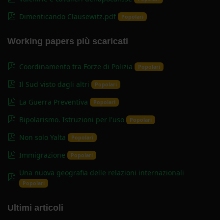
pdf
Dimenticando Clausewitz.pdf
Popolari
Working papers più scaricati
pdf
Coordinamento tra Forze di Polizia
Popolari
pdf
Il Sud visto dagli altri
Popolari
pdf
La Guerra Preventiva
Popolari
pdf
Bipolarismo. Istruzioni per l'uso
Popolari
pdf
Non solo Yalta
Popolari
pdf
Immigrazione
Popolari
Una nuova geografia delle relazioni internazionali
pdf
Popolari
Ultimi articoli