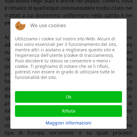
sopravviva negli Stati e anche nei popoli. Ovvero, cosa
è rimasto di quell’
acquis communautaire
molto citato nei
trattati a cui dovremmo uniformarci nello spirito e nel
pensiero. Ma non solo.
We use cookies
Al di là dell’aspetto tecnico, importante ma successivo
Utilizziamo i cookie sul nostro sito Web. Alcuni di
ad ogni progetto, forse si dovrebbe discutere
essi sono essenziali per il funzionamento del sito,
mentre altri ci aiutano a migliorare questo sito e
sull’europeismo come formula di convivenza, magari
l'esperienza dell'utente (cookie di tracciamento).
ricordandoci, proprio perché la scuola se ne titola, che
Puoi decidere tu stesso se consentire o meno i
Umberto Zanotti Bianco fu un europeista convinto
cookie. Ti preghiamo di notare che se li rifiuti,
potresti non essere in grado di utilizzare tutte le
prim’ancora che le formule di
Paneuropa
prendessero
funzionalità del sito.
forma nelle pagine di un quotidiano tedesco o
diventassero
Manifesto
a Ventotene. Forse Zanotti
Bianco aveva un’idea diversa di questa Europa e,
Ok
probabilmente, si potrebbe partire dall’europeismo di
tale profonda personalità – di cui ce ne dimentichiamo
Rifiuta
spesso salvo celebrarlo più per il
nomen
che per i
Maggiori informazioni
contenuti del suo pensiero - per approdare poi a che
tipo di Europa vorremmo e su quali processi