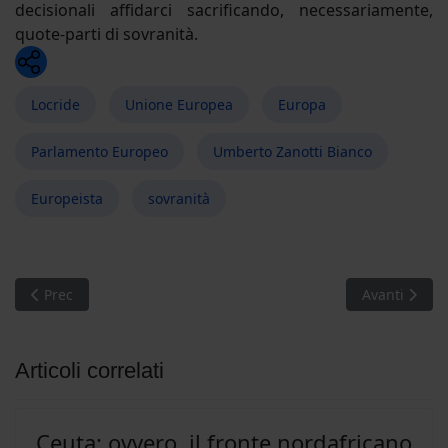
decisionali affidarci sacrificando, necessariamente,
quote-parti di sovranità.
Whatsapp
Locride
Unione Europea
Europa
Parlamento Europeo
Umberto Zanotti Bianco
Europeista
sovranità
Articolo precedente: Radici senza terreno
Articolo suc
Prec
Avanti
Articoli correlati
Ceuta: ovvero, il fronte nordafricano