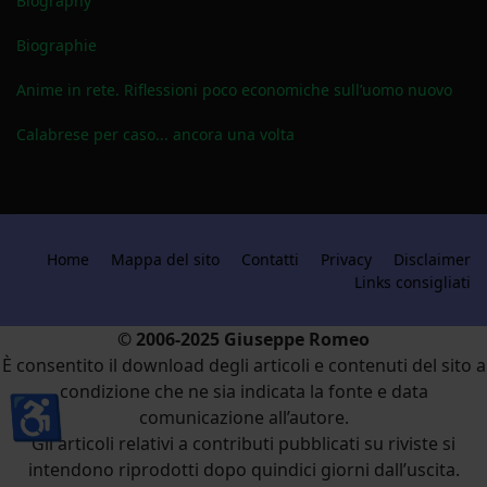
Biography
Biographie
Anime in rete. Riflessioni poco economiche sull’uomo nuovo
Calabrese per caso... ancora una volta
Home
Mappa del sito
Contatti
Privacy
Disclaimer
Links consigliati
© 2006-2025 Giuseppe Romeo
È consentito il download degli articoli e contenuti del sito a
condizione che ne sia indicata la fonte e data
♿
comunicazione all’autore.
Gli articoli relativi a contributi pubblicati su riviste si
intendono riprodotti dopo quindici giorni dall’uscita.