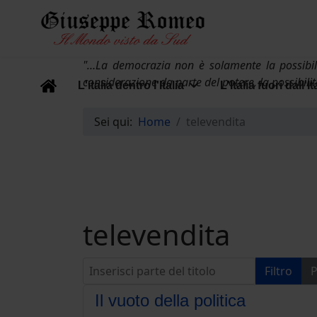
"…La democrazia non è solamente la possibili
considerazione da parte del potere, la possibili
L'italia dentro l'Italia
L'Italia fuori dall'It
Sei qui:
Home
televendita
televendita
Inserisci parte del titolo
Filtro
P
Il vuoto della politica