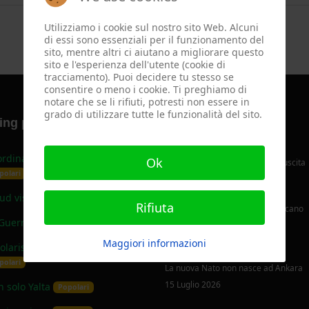
Utilizziamo i cookie sul nostro sito Web. Alcuni
di essi sono essenziali per il funzionamento del
sito, mentre altri ci aiutano a migliorare questo
sito e l'esperienza dell'utente (cookie di
tracciamento). Puoi decidere tu stesso se
consentire o meno i cookie. Ti preghiamo di
notare che se li rifiuti, potresti non essere in
grado di utilizzare tutte le funzionalità del sito.
ng papers più scaricati
Ultimi articoli
rdinamento tra Forze di Polizia
Ok
Il pianto di Abramo - prossima uscita
polari
02 Agosto 2026
Sud visto dagli altri
Popolari
Rifiuta
Ceuta: ovvero, il fronte nordafricano
Guerra Preventiva
dell’Europa
Popolari
02 Agosto 2026
Maggiori informazioni
olarismo. Istruzioni per l'uso
polari
La nuova Nato non nasce ad Ankara
15 Luglio 2026
 solo Yalta
Popolari