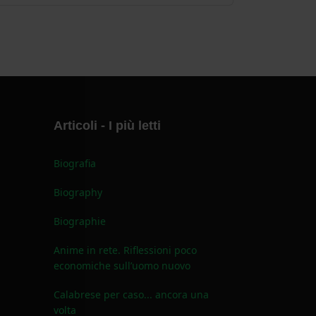
Articoli - I più letti
Biografia
Biography
Biographie
Anime in rete. Riflessioni poco
economiche sull’uomo nuovo
Calabrese per caso... ancora una
volta