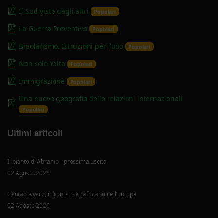
pdf
Il Sud visto dagli altri
Popolari
pdf
La Guerra Preventiva
Popolari
pdf
Bipolarismo. Istruzioni per l'uso
Popolari
pdf
Non solo Yalta
Popolari
pdf
Immigrazione
Popolari
Una nuova geografia delle relazioni internazionali
pdf
Popolari
Ultimi articoli
Il pianto di Abramo - prossima uscita
02 Agosto 2026
Ceuta: ovvero, il fronte nordafricano dell’Europa
02 Agosto 2026