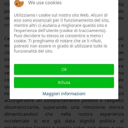
We use cookies
l’Occidente, nella sua inerzia, attribuisce dignità
politica ad un movimento che di politico ha solo
Utilizziamo i cookie sul nostro sito Web. Alcuni di
obiettivi totalizzanti, mentre usa metodi apertamente
essi sono essenziali per il funzionamento del sito,
criminali per conseguirli.
mentre altri ci aiutano a migliorare questo sito e
l'esperienza dell'utente (cookie di tracciamento).
Puoi decidere tu stesso se consentire o meno i
Certo, tutto può essere comprensibile come tutto può
cookie. Ti preghiamo di notare che se li rifiuti,
essere condivisibile e non. Ma una cosa rimane certa: e
potresti non essere in grado di utilizzare tutte le
funzionalità del sito.
cioè, il rischio, per questo Occidente in balia delle sue
superficialità d’animo e tentato dal difendere un
opportunismo buonista senza rimorsi storici di dare
Ok
senza agire, e suo malgrado, dignità politica ad una
condotta che ha poco di politico e molto di criminale
Rifiuta
qualunque ne sia la giustificazione a margine. Il rischio,
insomma, di accreditare nel comprensibile senza
Maggiori informazioni
accorgersene un comportamento politico e religioso
disumanizzante, superando una rimozione storica
dimenticandosi che nella nostra esperienza
occidentale si era già data dignità politica al
totalitarismo fascista e nazista salvo, solo dopo e con