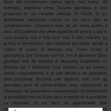
l’arte del condannare senza agire così come, ad
esempio, espressa verso l’azione giordana e così
proposta in un recente articolo di fondo di un
quotidiano nazionale. L’altro, su un altro tipo di
comprensione: condanno sino ad un certo punto e
dico all’Occidente che deve aspettarseli prima o poi in
casa propria, ma il “che fare” non è ben indicato. La
prima, e fermiamoci alla reazione giordana, tende a
capire le scelte di Amman ma, come scrive il
giornalista, per fortuna non lui non è giordano (
Sono
giordano (ma da lontano)
di Massimo Gramellini. La
Stampa del 7 febbraio). Cioè viviamo un pò lontani,
anche culturalmente, e di tale distanza ne gioviamo.
Una posizione distante, per l’autore, che non gli
permette però di comprendere cosa rappresenti la
Giordania nel panorama mediorientale nel dimostrare
la possibilità che un Islam laico e moderno è possibile.
La seconda, in un libro di apprezzabili doti
esemplificative che finisce per dimostrare che