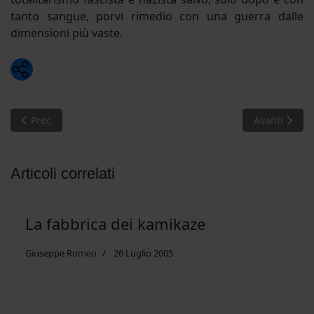
tanto sangue, porvi rimedio con una guerra dalle
dimensioni più vaste.
Whatsapp
Articolo precedente: Tunisi. Violenza e morte oltre l’orizzonte
Articolo succ
Prec
Avanti
Articoli correlati
La fabbrica dei kamikaze
Giuseppe Romeo
26 Luglio 2005