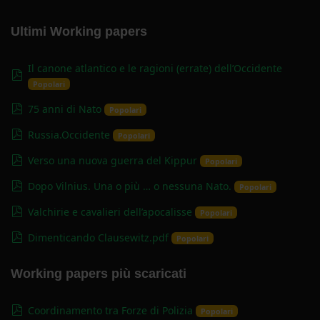
Ultimi Working papers
Il canone atlantico e le ragioni (errate) dell’Occidente
pdf
Popolari
pdf
75 anni di Nato
Popolari
pdf
Russia.Occidente
Popolari
pdf
Verso una nuova guerra del Kippur
Popolari
pdf
Dopo Vilnius. Una o più … o nessuna Nato.
Popolari
pdf
Valchirie e cavalieri dell’apocalisse
Popolari
pdf
Dimenticando Clausewitz.pdf
Popolari
Working papers più scaricati
pdf
Coordinamento tra Forze di Polizia
Popolari