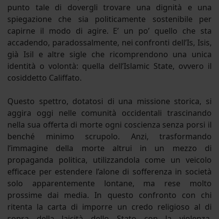
punto tale di dovergli trovare una dignità e una
spiegazione che sia politicamente sostenibile per
capirne il modo di agire. E’ un po’ quello che sta
accadendo, paradossalmente, nei confronti dell’Is, Isis,
già Isil e altre sigle che ricomprendono una unica
identità o volontà: quella dell’Islamic State, ovvero il
cosiddetto Califfato.
Questo spettro, dotatosi di una missione storica, si
aggira oggi nelle comunità occidentali trascinando
nella sua offerta di morte ogni coscienza senza porsi il
benché minimo scrupolo. Anzi, trasformando
l’immagine della morte altrui in un mezzo di
propaganda politica, utilizzandola come un veicolo
efficace per estendere l’alone di sofferenza in società
solo apparentemente lontane, ma rese molto
prossime dai media. In questo confronto con chi
ritenta la carta di imporre un credo religioso al di
sopra della laicità dello Stato con la violenza,