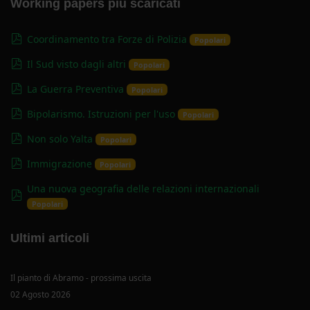
Working papers più scaricati
pdf
Coordinamento tra Forze di Polizia
Popolari
pdf
Il Sud visto dagli altri
Popolari
pdf
La Guerra Preventiva
Popolari
pdf
Bipolarismo. Istruzioni per l'uso
Popolari
pdf
Non solo Yalta
Popolari
pdf
Immigrazione
Popolari
Una nuova geografia delle relazioni internazionali
pdf
Popolari
Ultimi articoli
Il pianto di Abramo - prossima uscita
02 Agosto 2026