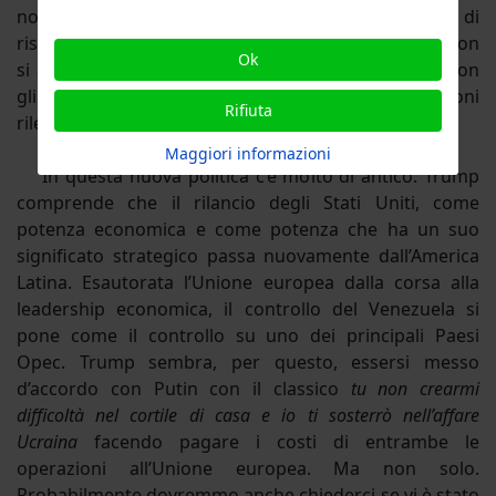
non vi sono dubbi che l’America Latina sia il mercato di
riserva degli Stati Uniti e della propria valuta e ciò non
Ok
si allinea con le ambizioni cinesi, russe e europee con
gli accordi con il Mercosur di assumere posizioni
Rifiuta
rilevanti nell’economia dei Paesi delle Americhe.
Maggiori informazioni
In questa nuova politica c’è molto di antico. Trump
comprende che il rilancio degli Stati Uniti, come
potenza economica e come potenza che ha un suo
significato strategico passa nuovamente dall’America
Latina. Esautorata l’Unione europea dalla corsa alla
leadership economica, il controllo del Venezuela si
pone come il controllo su uno dei principali Paesi
Opec. Trump sembra, per questo, essersi messo
d’accordo con Putin con il classico
tu non crearmi
difficoltà nel cortile di casa e io ti sosterrò nell’affare
Ucraina
facendo pagare i costi di entrambe le
operazioni all’Unione europea. Ma non solo.
Probabilmente dovremmo anche chiederci se vi è stato