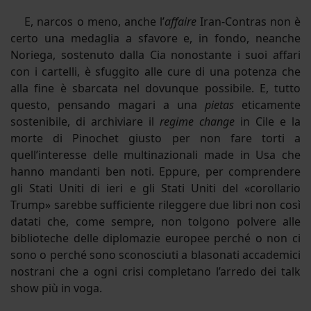
E, narcos o meno, anche l’
affaire
Iran-Contras non è
certo una medaglia a sfavore e, in fondo, neanche
Noriega, sostenuto dalla Cia nonostante i suoi affari
con i cartelli, è sfuggito alle cure di una potenza che
alla fine è sbarcata nel dovunque possibile. E, tutto
questo, pensando magari a una
pietas
eticamente
sostenibile, di archiviare il
regime change
in Cile e la
morte di Pinochet giusto per non fare torti a
quell’interesse delle multinazionali made in Usa che
hanno mandanti ben noti. Eppure, per comprendere
gli Stati Uniti di ieri e gli Stati Uniti del «corollario
Trump» sarebbe sufficiente rileggere due libri non così
datati che, come sempre, non tolgono polvere alle
biblioteche delle diplomazie europee perché o non ci
sono o perché sono sconosciuti a blasonati accademici
nostrani che a ogni crisi completano l’arredo dei talk
show più in voga.