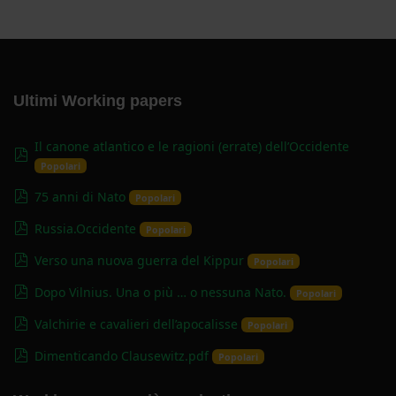
Ultimi Working papers
Il canone atlantico e le ragioni (errate) dell’Occidente
pdf
Popolari
pdf
75 anni di Nato
Popolari
pdf
Russia.Occidente
Popolari
pdf
Verso una nuova guerra del Kippur
Popolari
pdf
Dopo Vilnius. Una o più … o nessuna Nato.
Popolari
pdf
Valchirie e cavalieri dell’apocalisse
Popolari
pdf
Dimenticando Clausewitz.pdf
Popolari