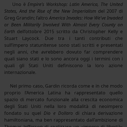
Uno è
Empire’s Workshop: Latin America, The United
States, And the Rise of the New Imperialism
del 2007 di
Greg Grandin; l’altro
America Invades: How We've Invaded
or Been Militarily Involved With Almost Every County on
Earth
dell’ottobre 2015 scritto da Christopher Kelly e
Stuart Laycock. Due tra i tanti contributi che
sull’impero statunitense sono stati scritti e presentati
negli anni, che avrebbero dovuto far comprendere
quali siano stati e lo sono ancora oggi i termini con i
quali gli Stati Uniti definiscono la loro azione
internazionale.
Nel primo caso, Gardin ricorda come e in che modo
proprio l’America Latina ha rappresentato quello
spazio di mercato funzionale alla crescita economica
degli Stati Uniti nella loro modalità di neoimpero
fondato su quel
Dio e Dollaro
di chiara derivazione
hamiltoniana, ma ben rappresentato dall’ambizione di
Thomas Jefferson di realizzare un «impero di libertà»