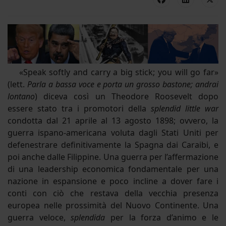
«Speak softly and carry a big stick; you will go far»
(lett.
Parla a bassa voce e porta un grosso bastone; andrai
lontano
) diceva così un Theodore Roosevelt dopo
essere stato tra i promotori della
splendid little war
condotta dal 21 aprile al 13 agosto 1898; ovvero, la
guerra ispano-americana voluta dagli Stati Uniti per
defenestrare definitivamente la Spagna dai Caraibi, e
poi anche dalle Filippine. Una guerra per l’affermazione
di una leadership economica fondamentale per una
nazione in espansione e poco incline a dover fare i
conti con ciò che restava della vecchia presenza
europea nelle prossimità del Nuovo Continente. Una
guerra veloce,
splendida
per la forza d’animo e le