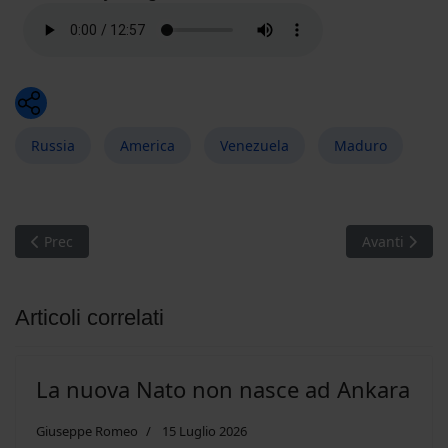
Whatsapp
Russia
America
Venezuela
Maduro
Articolo precedente: Shock and awe. Il fallimento di una presu
Articolo succ
Prec
Avanti
Articoli correlati
La nuova Nato non nasce ad Ankara
Giuseppe Romeo
15 Luglio 2026