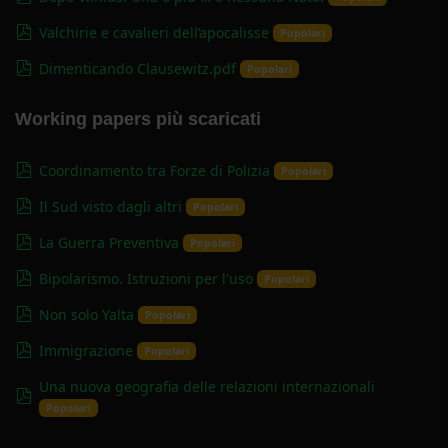
pdf
Valchirie e cavalieri dell’apocalisse
Popolari
pdf
Dimenticando Clausewitz.pdf
Popolari
Working papers più scaricati
pdf
Coordinamento tra Forze di Polizia
Popolari
pdf
Il Sud visto dagli altri
Popolari
pdf
La Guerra Preventiva
Popolari
pdf
Bipolarismo. Istruzioni per l'uso
Popolari
pdf
Non solo Yalta
Popolari
pdf
Immigrazione
Popolari
Una nuova geografia delle relazioni internazionali
pdf
Popolari