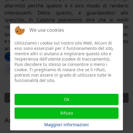
allarmisti perché questo è il loro modo di rendersi
interessanti. Detto questo, e guardandoci allo
specchio, in Calabria potremmo dire che in molti
ricorrono alla dimensione criminale perché solo in
We use cookies
questa prospettiva la Calabria susciterebbe interesse,
e con essa chi in tal modo la descrive tra sempre meno
Utilizziamo i cookie sul nostro sito Web. Alcuni di
angeli e tanti demoni.
essi sono essenziali per il funzionamento del sito,
mentre altri ci aiutano a migliorare questo sito e
Whatsapp
l'esperienza dell'utente (cookie di tracciamento).
Puoi decidere tu stesso se consentire o meno i
Calabria
populismo
mafia
giustizia
cookie. Ti preghiamo di notare che se li rifiuti,
potresti non essere in grado di utilizzare tutte le
funzionalità del sito.
Articolo precedente: Nord e Sud. Il solito inverno (per il Sud) d
Articolo succ
Prec
Avanti
Ok
Rifiuta
Articoli correlati
Maggiori informazioni