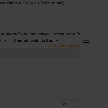
/www.clarity.ms/tag/'+i+'?ref=joomla';
 la garanzia che tale opinione venga presa in
d
Il mondo visto da Sud
Alexander Dubcek
Visualizza #