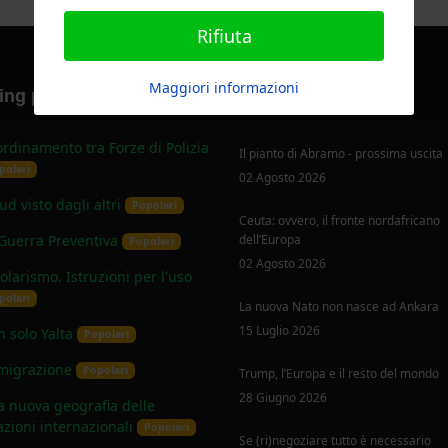
Rifiuta
Maggiori informazioni
ng papers più scaricati
Ultimi articoli
rdinamento tra Forze di Polizia
Il pianto di Abramo - prossima uscita
polari
02 Agosto 2026
Sud visto dagli altri
Popolari
Ceuta: ovvero, il fronte nordafricano
Guerra Preventiva
dell’Europa
Popolari
02 Agosto 2026
olarismo. Istruzioni per l'uso
polari
La nuova Nato non nasce ad Ankara
15 Luglio 2026
 solo Yalta
Popolari
migrazione
Popolari
Trump, l’Europa e il resto del mondo
28 Giugno 2026
 nuova geografia delle
azioni internazionali
Popolari
Se (ri)negoziare tutto è necessario