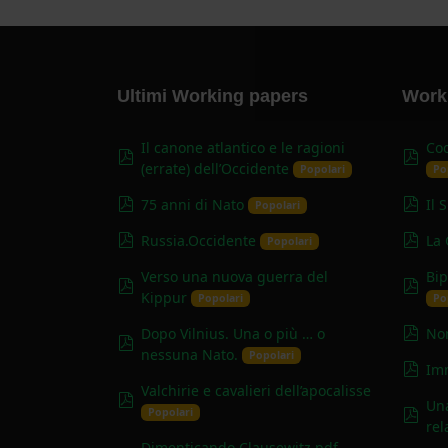
Ultimi Working papers
Worki
Il canone atlantico e le ragioni
Coo
pdf
pdf
(errate) dell’Occidente
Popolari
Po
pdf
pdf
75 anni di Nato
Il 
Popolari
pdf
pdf
Russia.Occidente
La 
Popolari
Verso una nuova guerra del
Bip
pdf
pdf
Kippur
Popolari
Po
pdf
Dopo Vilnius. Una o più … o
Non
pdf
nessuna Nato.
Popolari
pdf
Im
Valchirie e cavalieri dell’apocalisse
pdf
Una
pdf
Popolari
rel
Dimenticando Clausewitz.pdf