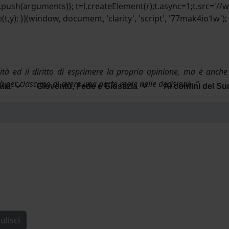
||[]).push(arguments)}; t=l.createElement(r);t.async=1;t.src='/
y); })(window, document, 'clarity', 'script', '77mak4io1w');
tà ed il diritto di esprimere la propria opinione, ma è anche
tà per ciascuno di avere una parte reale nelle decisioni…”
alia
Gioventù, Fede e Giustizia
Ai confini del Su
ulisci