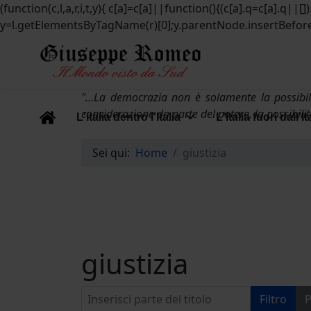
(function(c,l,a,r,i,t,y){ c[a]=c[a]||function(){(c[a].q=c[a].q
y=l.getElementsByTagName(r)[0];y.parentNode.insertBefore(t,
"…La democrazia non è solamente la possibili
considerazione da parte del potere, la possibili
L'italia dentro l'Italia
L'Italia fuori dall'It
Sei qui:
Home
giustizia
giustizia
Inserisci parte del titolo
Filtro
P