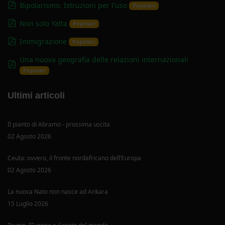
pdf
Bipolarismo. Istruzioni per l'uso
Popolari
pdf
Non solo Yalta
Popolari
pdf
Immigrazione
Popolari
Una nuova geografia delle relazioni internazionali
pdf
Popolari
Ultimi articoli
Il pianto di Abramo - prossima uscita
02 Agosto 2026
Ceuta: ovvero, il fronte nordafricano dell’Europa
02 Agosto 2026
La nuova Nato non nasce ad Ankara
15 Luglio 2026