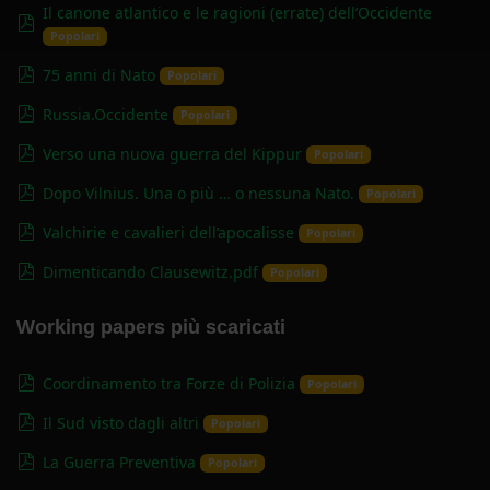
Il canone atlantico e le ragioni (errate) dell’Occidente
pdf
Popolari
pdf
75 anni di Nato
Popolari
pdf
Russia.Occidente
Popolari
pdf
Verso una nuova guerra del Kippur
Popolari
pdf
Dopo Vilnius. Una o più … o nessuna Nato.
Popolari
pdf
Valchirie e cavalieri dell’apocalisse
Popolari
pdf
Dimenticando Clausewitz.pdf
Popolari
Working papers più scaricati
pdf
Coordinamento tra Forze di Polizia
Popolari
pdf
Il Sud visto dagli altri
Popolari
pdf
La Guerra Preventiva
Popolari