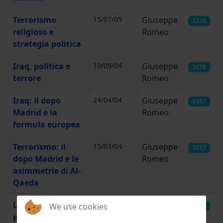
Terrorismo
15/07/05
Giuseppe
3376
religioso e
Romeo
strategia politica
Iraq, politica e
10/09/04
Giuseppe
2678
terrore
Romeo
Iraq: il dopo
24/04/04
Giuseppe
3187
Madrid e la
Romeo
formula europea
Terrorismo: il
15/03/04
Giuseppe
3017
dopo Madrid e le
Romeo
asimmetrie di Al-
Qaeda
L’ultimo treno
12/03/04
Giuseppe
We use cookies
2681
per l’Occidente
Romeo